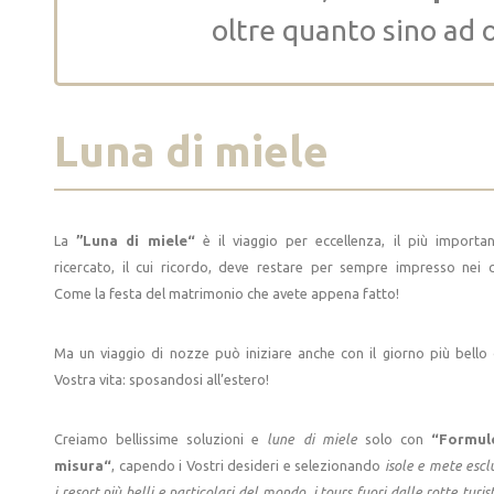
oltre quanto sino ad 
Luna di miele
La
”Luna di miele“
è il viaggio per eccellenza, il più importa
ricercato, il cui ricordo, deve restare per sempre impresso nei c
Come la festa del matrimonio che avete appena fatto!
Ma un viaggio di nozze può iniziare anche con il giorno più bello 
Vostra vita: sposandosi all’estero!
Creiamo bellissime soluzioni e
lune di miele
solo con
“Formul
misura“
, capendo i Vostri desideri e selezionando
isole e mete esclu
i resort più belli e particolari del mondo, i tours fuori dalle rotte turis