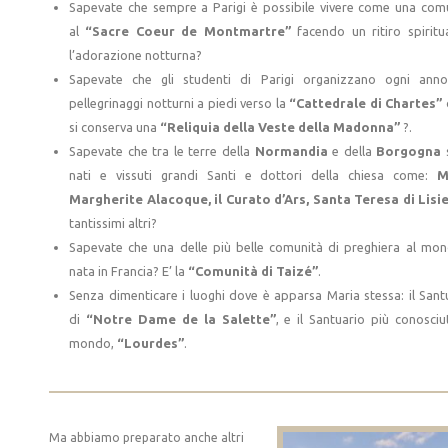
Sapevate che sempre a Parigi è possibile vivere come una com
al
“Sacre Coeur de Montmartre”
facendo un ritiro spiritu
l’adorazione notturna?
Sapevate che gli studenti di Parigi organizzano ogni ann
pellegrinaggi notturni a piedi verso la
“Cattedrale di Chartes”
si conserva una
“Reliquia della Veste della Madonna”
?.
Sapevate che tra le terre della
Normandia
e della
Borgogna
nati e vissuti grandi Santi e dottori della chiesa come:
M
Margherite Alacoque, il Curato d’Ars, Santa Teresa di Lisi
tantissimi altri?
Sapevate che una delle più belle comunità di preghiera al mo
nata in Francia? E’ la
“Comunità di Taizé”
.
Senza dimenticare i luoghi dove è apparsa Maria stessa: il Sant
di
“Notre Dame de la Salette”
, e il Santuario più conosciu
mondo,
“Lourdes”
.
Ma abbiamo preparato anche altri