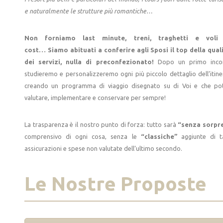
e naturalmente le strutture più romantiche…
Non forniamo last minute, treni, traghetti e voli
cost…
Siamo abituati a conferire agli Sposi il top della qual
dei servizi, nulla di preconfezionato!
Dopo un primo incon
studieremo e personalizzeremo ogni più piccolo dettaglio dell’itine
creando un programma di viaggio disegnato su di Voi e che po
valutare, implementare e conservare per sempre!
La trasparenza è il nostro punto di forza: tutto sarà
“senza sorpr
comprensivo di ogni cosa, senza le
“classiche”
aggiunte di t
assicurazioni e spese non valutate dell’ultimo secondo.
Le Nostre Proposte