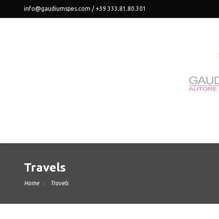
info@gaudiumspes.com / +39 333.81.80.301
Travels
Home
Travels