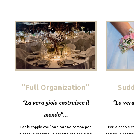
"Full Organization"
Sud
“
La vera gioia costruisce il
“La vera
mondo
”…
Per le coppie che “
non hanno tempo per
Per le coppie c