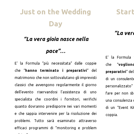
Just on the Wedding
Star
Day
“
L
a ver
“La vera gioia nasce nella
pace
”…
E’ la Formula 
E’ la Formula “più necessitata” dalle coppie
che “
voglio
che “
hanno terminato i preparativi
” del
preparativi
” de
matrimonio che non sottovalutano gli imprevisti
di un consulen
classici che avvengono regolarmente il giorno
personalizzato” 
dell’evento riservandosi l’assistenza di uno
fare per non sb
specialista che coordini i fornitori, verifichi
una consulenza 
quanto dovranno predisporre nei vari momenti
di un “Event Ki
e che sappia intervenire per la risoluzione dei
coppia.
problemi. Tutto sarà esaminato attraverso
efficaci programmi di “monitoring e problem