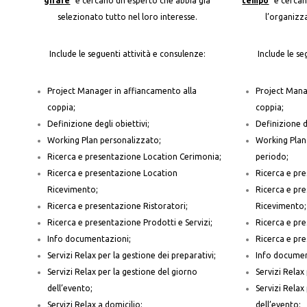
girare
” e cercano un esperto che abbia già
tempo
” e cercan
selezionato tutto nel loro interesse.
l’organizz
Include le seguenti attività e consulenze:
Include le se
Project Manager in affiancamento alla
Project Mana
coppia;
coppia;
Definizione degli obiettivi;
Definizione de
Working Plan personalizzato;
Working Plan 
Ricerca e presentazione Location Cerimonia;
periodo;
Ricerca e presentazione Location
Ricerca e pr
Ricevimento;
Ricerca e pr
Ricerca e presentazione Ristoratori;
Ricevimento;
Ricerca e presentazione Prodotti e Servizi;
Ricerca e pre
Info documentazioni;
Ricerca e pre
Servizi Relax per la gestione dei preparativi;
Info documen
Servizi Relax per la gestione del giorno
Servizi Relax 
dell’evento;
Servizi Relax
Servizi Relax a domicilio;
dell’evento;